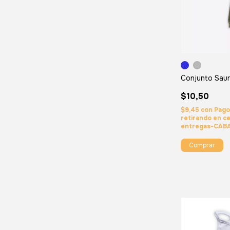
Conjunto Sau
$10,50
$9,45
con
Pago
retirando en c
entregas-CAB
Comprar