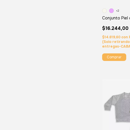
+2
Conjunto Piel
$16.244,00
$14.619,60
con
(Solo retirand
entregas-CAB
Comprar