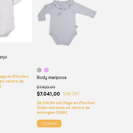
anjo
ago en Efectivo
Body mariposa
 en centro de
)
$7.823,00
$7.041,00
10
% OFF
$6.336,90
con
Pago en Efectivo
(Solo retirando en centro de
entregas-CABA)
Comprar