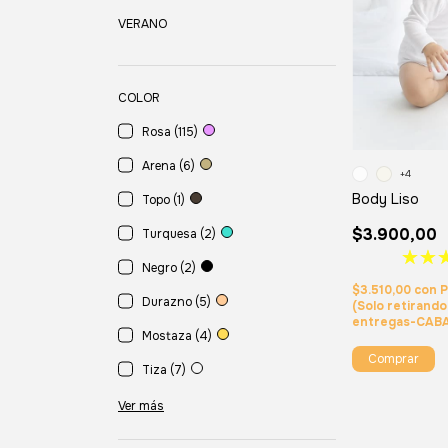
VERANO
COLOR
Rosa (115)
Arena (6)
+4
Body Liso
Topo (1)
$3.900,00
Turquesa (2)
Negro (2)
$3.510,00
con
P
Durazno (5)
(Solo retirand
entregas-CAB
Mostaza (4)
Comprar
Tiza (7)
Ver más