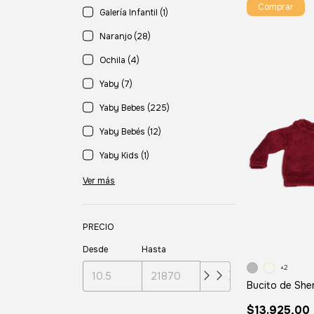
Comprar
Galería Infantil (1)
Naranjo (28)
Ochila (4)
Yaby (7)
Yaby Bebes (225)
Yaby Bebés (12)
Yaby Kids (1)
Ver más
PRECIO
Desde
Hasta
+2
Bucito de She
$13.925,00