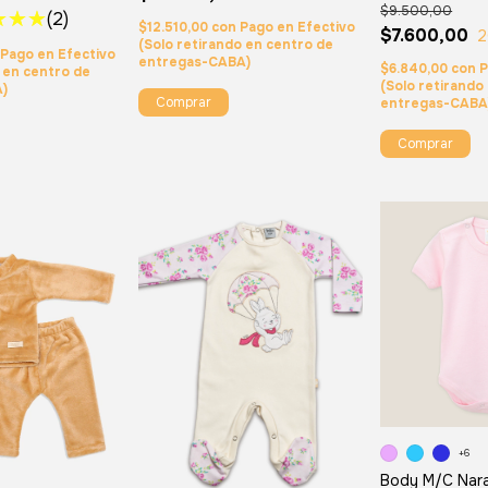
$9.500,00
(2)
$12.510,00
con
Pago en Efectivo
$7.600,00
2
(Solo retirando en centro de
Pago en Efectivo
entregas-CABA)
$6.840,00
con
P
o en centro de
(Solo retirando
A)
Comprar
entregas-CABA
Comprar
+6
Body M/C Nar