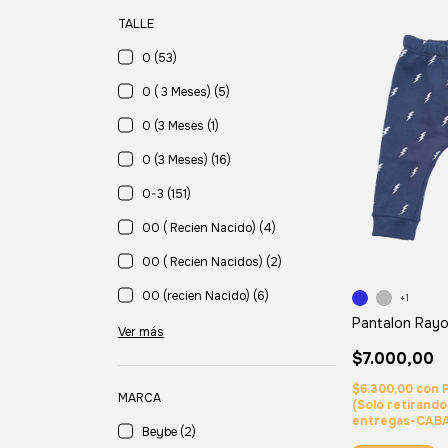
TALLE
0 (53)
0 ( 3 Meses) (5)
0 (3 Meses (1)
0 (3 Meses) (16)
0-3 (151)
00 ( Recien Nacido) (4)
00 ( Recien Nacidos) (2)
00 (recien Nacido) (6)
+1
Pantalon Ray
Ver más
$7.000,00
$6.300,00
con
MARCA
(Solo retirand
entregas-CAB
Beybe (2)