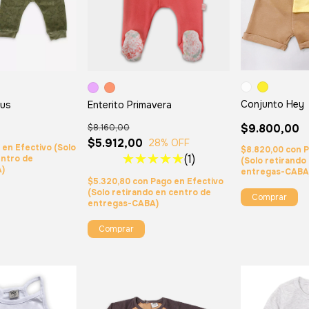
Conjunto Hey
Enterito Primavera
rus
$9.800,00
$8.160,00
$5.912,00
28
% OFF
 en Efectivo (Solo
$8.820,00
con
P
(1)
entro de
(Solo retirando
A)
entregas-CABA
$5.320,80
con
Pago en Efectivo
(Solo retirando en centro de
Comprar
entregas-CABA)
Comprar