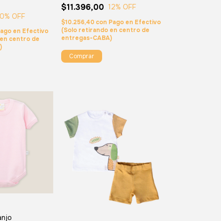
$11.396,00
12
% OFF
0
% OFF
$10.256,40
con
Pago en Efectivo
(Solo retirando en centro de
ago en Efectivo
entregas-CABA)
 en centro de
)
Comprar
anjo