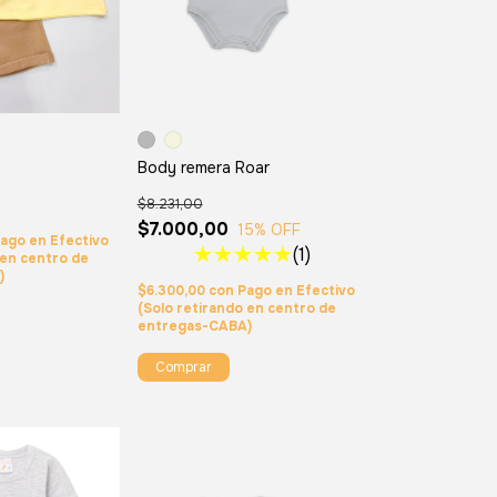
Body remera Roar
$8.231,00
$7.000,00
15
% OFF
ago en Efectivo
(1)
 en centro de
)
$6.300,00
con
Pago en Efectivo
(Solo retirando en centro de
entregas-CABA)
Comprar