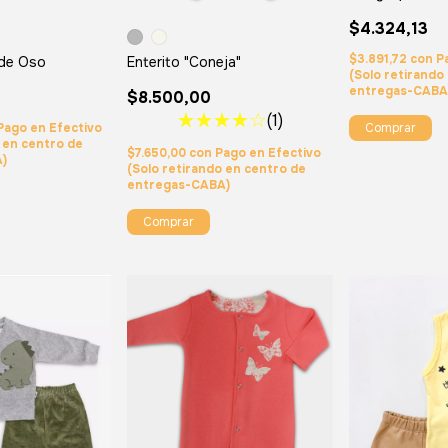
$4.324,13
$3.891,72
con
P
 de Oso
Enterito "Coneja"
(Solo retirando
entregas-CABA
$8.500,00
(1)
Comprar
Pago en Efectivo
o en centro de
$7.650,00
con
Pago en Efectivo
A)
(Solo retirando en centro de
entregas-CABA)
Comprar