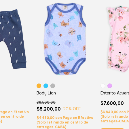
Body Lion
Enterito Acuar
o
$6.500,00
$7.600,00
$5.200,00
20
% OFF
$6.840,00
con
P
Pago en Efectivo
(Solo retirando
o en centro de
$4.680,00
con
Pago en Efectivo
entregas-CABA
A)
(Solo retirando en centro de
entregas-CABA)