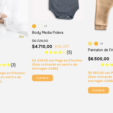
+7
Body Media Polera
$6.729,00
+2
$4.710,00
30
% OFF
Pantalon de Fr
(5)
$6.500,00
$4.239,00
con
Pago en Efectivo
(3)
(Solo retirando en centro de
entregas-CABA)
$5.850,00
con
P
ago en Efectivo
(Solo retirando
o en centro de
Comprar
entregas-CABA
A)
Comprar