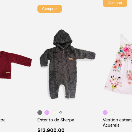
Comprar
Comprar
+3
Enterito de Sherpa
rpa
Vestido esta
Acuarela
$13.900,00