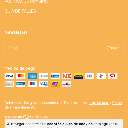
POLITICA DE CAMBIOS
GUÍA DE TALLES
Newsletter
Medios de pago
Defensa de las y los consumidores. Para reclamos
ingresá acá.
/
Botón
de arrepentimiento
Copyright Galería Infantil - 30708504919 - 2026. Todos los derechos
Al navegar por este sitio
aceptás el uso de cookies
para agilizar tu