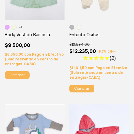
+1
Body Vestido Bambula
Enterito Ositas
$9.500,00
$13.594,00
$12.235,00
10
% OFF
$8.550,00
con
Pago en Efectivo
(2)
(Solo retirando en centro de
entregas-CABA)
$11.011,50
con
Pago en Efectivo
(Solo retirando en centro de
Comprar
entregas-CABA)
Comprar