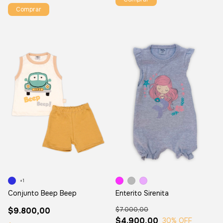
Comprar
+1
Enterito Sirenita
Conjunto Beep Beep
$7.000,00
$9.800,00
$4.900,00
30
% OFF