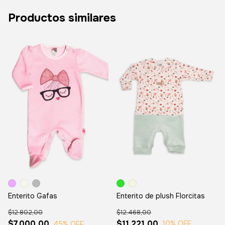
Productos similares
Enterito de plush Florcitas
Enterito Gafas
$12.468,00
$12.802,00
$11.221,00
$7.000,00
10
% OFF
45
% OFF