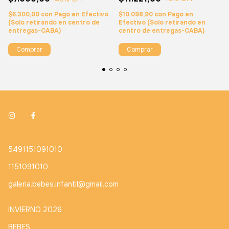
$10.098,90
con
Pago en
$6.300,00
con
Pago en Efectivo
Efectivo (Solo retirando en
(Solo retirando en centro de
centro de entregas-CABA)
entregas-CABA)
Comprar
Comprar
5491151091010
1151091010
galeria.bebes.infantil@gmail.com
INVIERNO 2026
BEBES