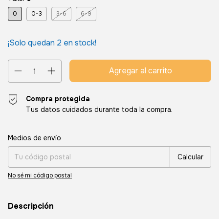
0
0-3
3-6
6-9
¡Solo quedan
2
en stock!
Compra protegida
Tus datos cuidados durante toda la compra.
Entregas para el CP:
Cambiar CP
Medios de envío
Calcular
No sé mi código postal
Descripción