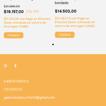
bordado
$21.286,00
$14.503,00
$19.157,00
10
% OFF
$13.052,70
con
Pago en
$17.241,30
con
Pago en Efectivo
Efectivo (Solo retirando en
(Solo retirando en centro de
centro de entregas-CABA)
entregas-CABA)
Comprar
Comprar
5491151091010
1151091010
galeria.bebes.infantil@gmail.com