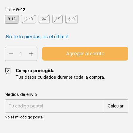
Talle:
9-12
9-12
12-18
24
36
6-9
¡No te lo pierdas, es el último!
Compra protegida
Tus datos cuidados durante toda la compra.
Entregas para el CP:
Cambiar CP
Medios de envío
Calcular
No sé mi código postal