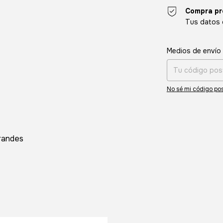
Compra pr
Tus datos 
Entregas para el CP
Medios de envío
No sé mi código pos
randes