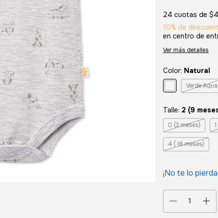
24
cuotas de
$4
10% de descuen
en centro de en
Ver más detalles
Color:
Natural
Verde Aqua
Talle:
2 (9 mese
0 (3 meses)
1
4 ( 18 meses)
¡No te lo pierda