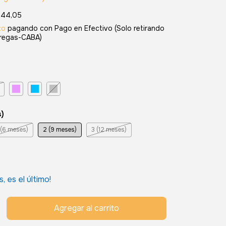
44,05
to
pagando con Pago en Efectivo (Solo retirando
tregas-CABA)
s)
 (6 meses)
2 (9 meses)
3 (12 meses)
s, es el último!