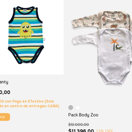
anty
0,00
,00
con
Pago en Efectivo (Solo
do en centro de entregas-CABA)
Pack Body Zoo
rar
$13.000,00
$11.396,00
12
% OFF