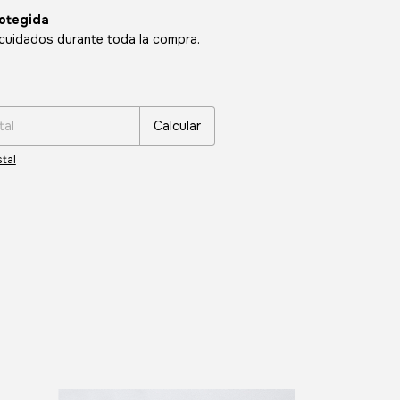
otegida
cuidados durante toda la compra.
:
Cambiar CP
Calcular
tal