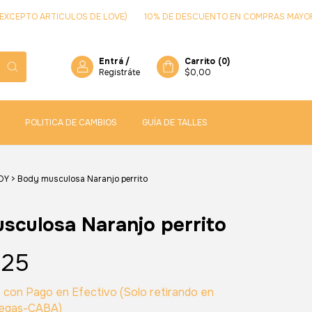
EPTO ARTICULOS DE LOVE)
10% DE DESCUENTO EN COMPRAS MAYORES 
Entrá
/
Carrito
(
0
)
Registráte
$0,00
POLITICA DE CAMBIOS
GUÍA DE TALLES
DY
>
Body musculosa Naranjo perrito
sculosa Naranjo perrito
,25
3
con
Pago en Efectivo (Solo retirando en
regas-CABA)