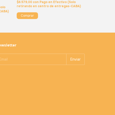
$6.579,00
con
Pago en Efectivo (Solo
retirando en centro de entregas-CABA)
Solo
$4.680,00
con
P
-CABA)
retirando en ce
Comprar
Comprar
wsletter