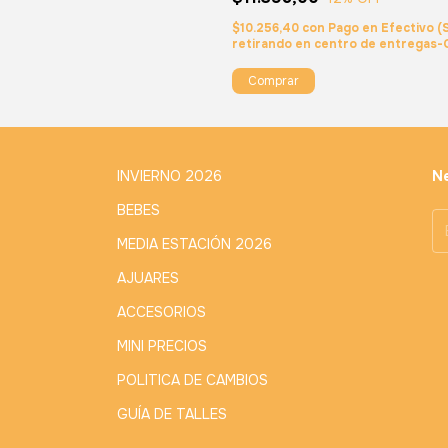
$10.256,40
con
Pago en Efectivo (
retirando en centro de entregas
Comprar
INVIERNO 2026
Ne
BEBES
MEDIA ESTACIÓN 2026
AJUARES
ACCESORIOS
MINI PRECIOS
POLITICA DE CAMBIOS
GUÍA DE TALLES