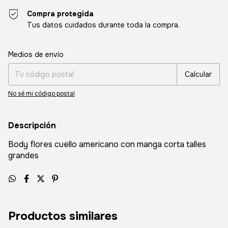
Compra protegida
Tus datos cuidados durante toda la compra.
Entregas para el CP:
Cambiar CP
Medios de envío
Calcular
No sé mi código postal
Descripción
Body flores cuello americano con manga corta talles
grandes
Productos similares