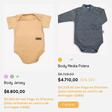
+7
Body Media Polera
$6.729,00
+2
$4.710,00
30
% OFF
Body Jersey
$4.239,00
con
Pago en Efectivo
$6.600,00
(Solo retirando en centro de
entregas-CABA)
$5.940,00
con
Pago en Efectivo
(Solo retirando en centro de
Comprar
entregas-CABA)